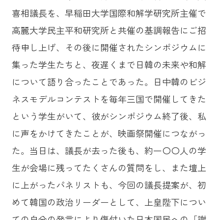
喜相議長を、早稲田大学国際和解学研究所主催で
高麗大学民主平和研究所と共催の基調報告にご招
待申し上げ、その後に開催されたシンポジウムに
集った学生たちと、夜遅くまで日韓の未来や和解
について語り合ったことであった。日中韓のビジ
ネスモデルコンテストを毎年三国で開催してきた
という学生がいて、彼がシンポジウム終了後、私
に声をかけてきたことが、映画祭開催につながっ
た。当日は、議長が去った後も、約一〇〇人の学
生が会場に残ってたくさんの質問をし、また壇上
に上がったパネリストも、今回の議長提案が、初
めて韓国の政治リーダーとして、上皇陛下につい
ての自分の発言により傷付いた日本国民への「謝