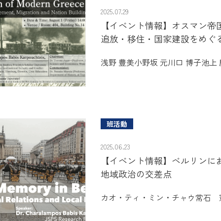
2025.07.29
【イベント情報】オスマン帝
追放・移住・国家建設をめぐ
浅野 豊美
小野坂 元
川口 博子
池上
班活動
2025.06.23
【イベント情報】ベルリンに
地域政治の交差点
カオ・ティ・ミン・チャウ
常石 