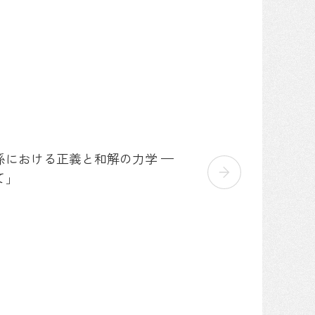
係における正義と和解の力学 —
て」