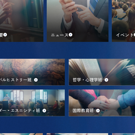
要
ニュース
イベント
バルヒストリー班
哲学・心理学班
ダー・エスニシティ班
国際教育班