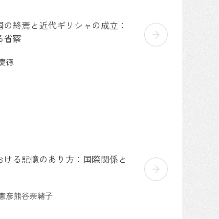
国の終焉と近代ギリシャの成立：
る省察
 慶徳
おける記憶のあり方：国際関係と
憲彦
熊谷奈緒子