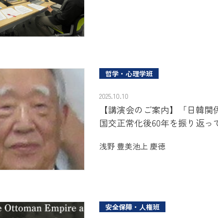
哲学・心理学班
2025.10.10
【講演会のご案内】「日韓関
国交正常化後60年を振り返っ
浅野 豊美
池上 慶徳
安全保障・人権班