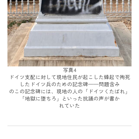
写真4
ドイツ支配に対して現地住民が起こした蜂起で殉死
したドイツ兵のための記念碑——問題含み
のこの記念碑には、現地の人の「ドイツくたばれ」
「地獄に堕ちろ」といった抗議の声が書か
れていた