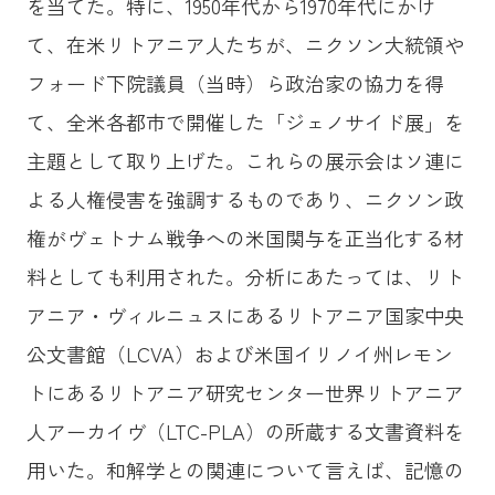
を当てた。特に、1950年代から1970年代にかけ
て、在米リトアニア人たちが、ニクソン大統領や
フォード下院議員（当時）ら政治家の協力を得
て、全米各都市で開催した「ジェノサイド展」を
主題として取り上げた。これらの展示会はソ連に
よる人権侵害を強調するものであり、ニクソン政
権がヴェトナム戦争への米国関与を正当化する材
料としても利用された。分析にあたっては、リト
アニア・ヴィルニュスにあるリトアニア国家中央
公文書館（LCVA）および米国イリノイ州レモン
トにあるリトアニア研究センター世界リトアニア
人アーカイヴ（LTC-PLA）の所蔵する文書資料を
用いた。和解学との関連について言えば、記憶の