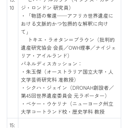
10
ジ・ロンドン 研究員）
・「物語の奪還──アフリカ世界遺産に
おける文脈的かつ包摂的な解釈に向け
て」
トキエ・ラオタン＝ブラウン（批判的
遺産研究協会 会長／OWH理事／ナイジェ
リア・アイルランド）
パネルディスカッション：
・朱玉傑（オーストラリア国立大学・人
文学芸術研究科 准教授）
・シクハ・ジェイン（DRONAH創設者／
第45回世界遺産委員会 元ラポーター）
・ベケー・ウケリナ（ニューヨーク州立
大学コートランド校・歴史学科 教授
15: