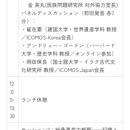
金 英丸(民族問題研究所 対外協力室長)
パネルディスカッション（初回発言 各7
分）：
・崔在憲（建国大学・世界遺産学科 教授
／ICOMOS-Korea会長）
・アンドリュー・ゴードン（ハーバード
大学・歴史学科 教授／オンライン参加）
・岡田保良（国士舘大学・イラク古代文
化研究所 教授／ICOMOS Japan会長
12
:0
0-
ランチ休憩
13:
30
セッション2：紛争遺産の解釈──記憶と