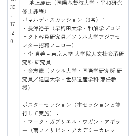
池上慶徳（国際基督教大学・平和研究
30
修士課程）
-
パネルディスカッション（3名）：
17
・長澤裕子（早稲田大学・和解学プロジ
:2
ェクト客員研究員／ソウル大学アジアセ
0
ンター招聘フェロー）
・李 貞善 – 東京大学 大学院人文社会系研
究科 研究員
・金志憲（ソウル大学・国際学研究所 研
究員／建国大学・世界遺産学科 兼任教
授）
ポスターセッション（本セッションと並
行して実施）：
・マーク・ガブリエル・ワガン・アギラ
ー（南フィリピン・アカデミーカレッ