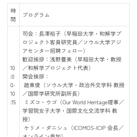
時
プログラム
間
司会：長澤裕子（早稲田大学・和解学プ
ロジェクト客員研究員／ソウル大学アジ
アセンター招聘フェロー）
歓迎挨拶：浅野豊美（早稲田大学・教授
10
／和解学プロジェクト代表）
:0
開会挨拶：
0-
趙東俊（ソウル大学・政治外交学科 教授
10
／国際学研究所副所長）
:15
ミズコ・ウゴ（Our World Heritage理事／
学習院女子大学・国際文化交流学科 教
授）
ケリメ・ダニシュ（ICOMOS-ICIP 会長／
オンライン参加）