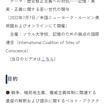
テーマ：歴史修正主義への対抗──記憶・真
実・正義に関する若い世代の関与
（2022年7月7日／米国ニューヨーク・ルービン美
術館およびオンラインにて開催）
主催：ソウル大学校、記憶のための拠点の国際
連合（International Coalition of Sites of
Conscience）
(当日のビデオは
こちら
)
目的
● 戦争、植民地主義、権威主義体制に関連する
遺産の解釈および提示に関するベスト・プラクテ