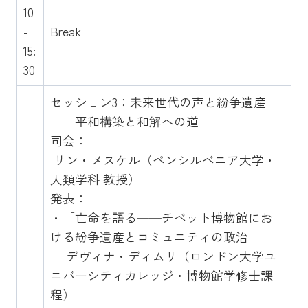
10
-
Break
15:
30
セッション3：未来世代の声と紛争遺産
──平和構築と和解への道
司会：
リン・メスケル（ペンシルベニア大学・
人類学科 教授）
発表：
・「亡命を語る──チベット博物館にお
ける紛争遺産とコミュニティの政治」
デヴィナ・ディムリ（ロンドン大学ユ
ニバーシティカレッジ・博物館学修士課
程）