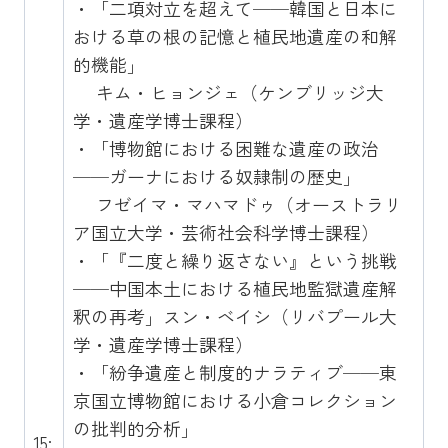
・「二項対立を超えて──韓国と日本に
おける草の根の記憶と植民地遺産の和解
的機能」
キム・ヒョンジェ（ケンブリッジ大
学・遺産学博士課程）
・「博物館における困難な遺産の政治
──ガーナにおける奴隷制の歴史」
フゼイマ・マハマドゥ（オーストラリ
ア国立大学・芸術社会科学博士課程）
・「『二度と繰り返さない』という挑戦
──中国本土における植民地監獄遺産解
釈の再考」スン・ベイシ（リバプール大
学・遺産学博士課程）
・「紛争遺産と制度的ナラティブ──東
京国立博物館における小倉コレクション
の批判的分析」
15: