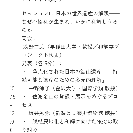
セッション1：日本の世界遺産の解釈──
なぜ不協和が生まれ、いかに和解しうる
のか
司会：
浅野豊美（早稲田大学・教授／和解学プ
ロジェクト代表）
発表（各15分）：
・「争点化された日本の鉱山遺産──持
続可能な遺産のための多元的理解」
10
中野涼子（金沢大学・国際学類 教授）
:15
・「佐渡金山の登録・展示をめぐるプロ
-
セス」
12
坂井秀弥（新潟県立歴史博物館 館長）
:0
・「脱植民地化と和解に向けたNGOの取
0
り組み」