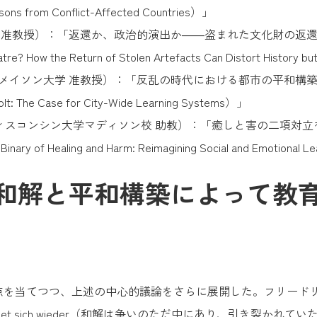
essons from Conflict-Affected Countries）」
 准教授）：「返還か、政治的演出か――盗まれた文化財の返
re? How the Return of Stolen Artefacts Can Distort History bu
メイソン大学 准教授）：「反乱の時代における都市の平和構
volt: The Case for City-Wide Learning Systems）」
ィスコンシン大学マディソン校 助教）：「癒しと害の二項対
Healing and Harm: Reimagining Social and Emotional Lear
和解と平和構築によって教
当てつつ、上述の中心的議論をさらに展開した。フリードリヒ・ヘ
es Getrennte findet sich wieder（和解は争いのただ中にあ