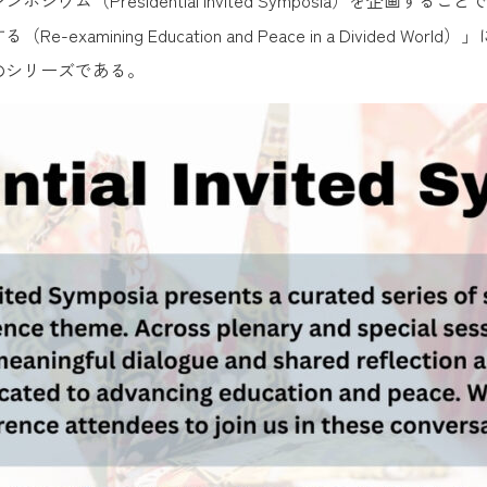
ム（Presidential Invited Symposia）を企画
amining Education and Peace in a Divided
のシリーズである。