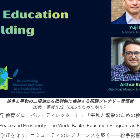
紛争と平和の二項対立を批判的に検討する招聘プレナリー登壇者
出典：著者作成（CIESのために制作）
行 教育グローバル・ディレクター）：「平和と繁栄のための
 Prosperity: The World Bank’s Education Programs in Fra
を守り、コミュニティのレジリエンスを築く――紛争影響国からの教訓（