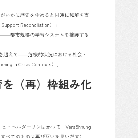
還がいかに歴史を歪めると同時に和解を支
t Support Reconciliation）」
築――都市規模の学習システムを擁護する
立を超えて――危機的状況における社会・
ning in Crisis Contexts）」
育を（再）枠組み化
ルダーリンはかつて「Versöhnung
り、引き裂かれていたすべてのものは再び互いを見いだす）」