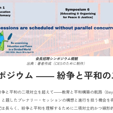
会長招聘シンポジウム概観
出典：著者作成（CIESのために制作）
ポジウム ―― 紛争と平和
項対立を超えて――教育と平和構築の航路（Beyond the Binary 
 Peacebuilding）」と題したプレナリー・セッションの構想と進行
究は長らく、紛争と平和を理解するために二項対立的かつ線形