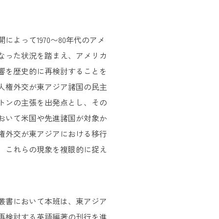
よって1970〜80年代のアメ
なった状況を踏まえ、アメリカ
響を歴史的に再検討することを
人権外交が東アジア諸国の民主
トンの主張を出発点とし、その
おいて米国や先進諸国が対象か
権外交が東アジアにおける移行
、これらの現象を複眼的に捉え
叢書において本班は、東アジア
再検討する英語編著の刊行を進