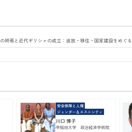
の終焉と近代ギリシャの成立：追放・移住・国家建設をめぐる
安全保障と人権
ジェンダー＆エスニシティ
川口 博子
早稲田大学 政治経済学術院