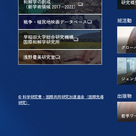
和解学の創成
研究概
（新学術領域 2017−2022）
班活動
戦争・植民地映画データベース
早稲田大学総合研究機構
国際和解学研究所
グロー
浅野豊美研究室
ジェン
出版物
© 科学研究費・国際共同研究加速基金（国際先導
研究）
若手ワ