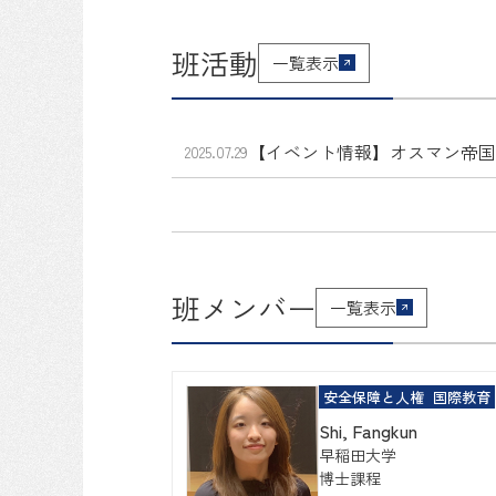
班活動
一覧表示
【イベント情報】オスマン帝国
2025.07.29
班メンバー
一覧表示
安全保障と人権
国際教育
Shi, Fangkun
早稲田大学
博士課程