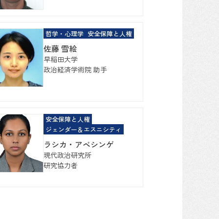
哲学・心理学
安全保障と人権
佐藤 雪絵
早稲田大学
政治経済学術院 助手
安全保障と人権
ジェンダー＆エスニシティ
ラシカ・アベシンゲ
現代政治研究所
研究協力者