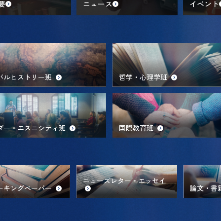
要
ニュース
イベント
バルヒストリー班
哲学・心理学班
ダー・エスニシティ班
国際教育班
ニューズレター・エッセイ
ーキングペーパー
論文・書