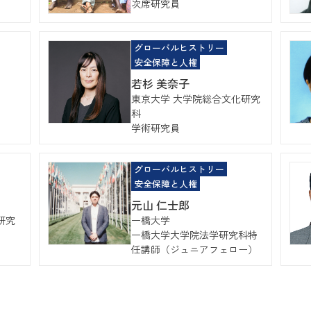
次席研究員
グローバルヒストリー
安全保障と人権
若杉 美奈子
東京大学 大学院総合文化研究
科
学術研究員
グローバルヒストリー
安全保障と人権
元山 仁士郎
研究
一橋大学
一橋大学大学院法学研究科特
任講師（ジュニアフェロー）