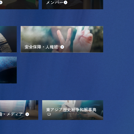
メンバー
安全保障・人権班
東アジア歴史紛争和解事典
籍・メディア