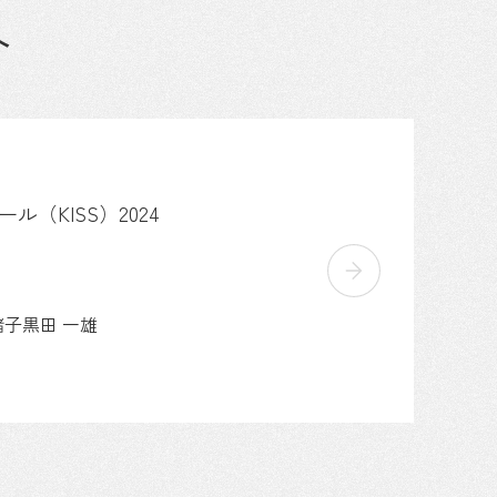
ト
（KISS）2024
緒子
黒田 一雄