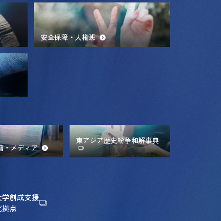
安全保障・人権班
東アジア歴史紛争和解事典
籍・メディア
大学創成支援
究拠点