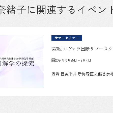
奈緒子に関連するイベン
サマーセミナー
第3回カヴァラ国際サマースクール
2024年8月25日－9月4日
浅野 豊美
平井 新
梅森直之
熊谷奈