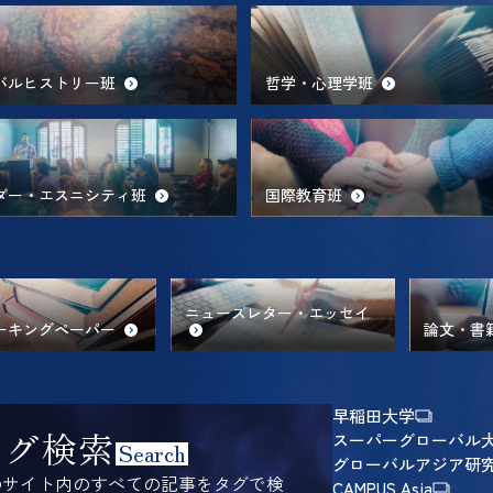
バルヒストリー班
哲学・心理学班
ダー・エスニシティ班
国際教育班
ニューズレター・エッセイ
ーキングペーパー
論文・書
早稲田大学
タグ検索
スーパーグローバル
Search
グローバルアジア研
のサイト内のすべての記事をタグで検
CAMPUS Asia