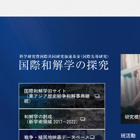
国際和解学旧サイト
（東アジア歴史紛争和解事典継
続）
和解学の創成
研究概
（新学術領域 2017−2022）
班活動
戦争・植民地映画データベース