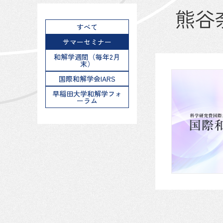
熊谷
すべて
サマーセミナー
和解学週間（毎年2月
末）
国際和解学会IARS
早稲田大学和解学フォ
ーラム