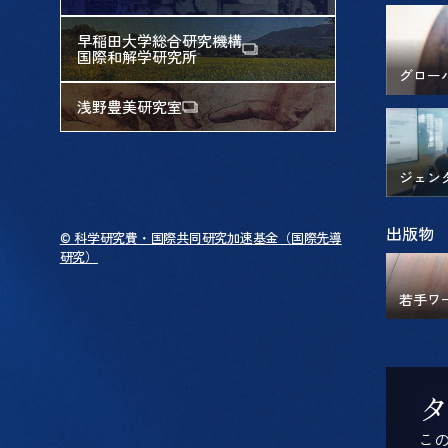
早稲田大学総合研究機構
国際和解学研究所
グロー
浅野豊美研究室
ジェン
出版物
© 科学研究費・国際共同研究加速基金（国際先導
研究）
若手ワ
こ