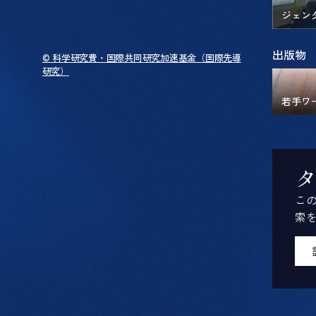
ジェン
出版物
© 科学研究費・国際共同研究加速基金（国際先導
研究）
若手ワ
こ
索