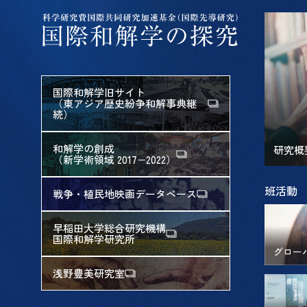
国際和解学旧サイト
（東アジア歴史紛争和解事典継
続）
和解学の創成
研究概
（新学術領域 2017−2022）
班活動
戦争・植民地映画データベース
早稲田大学総合研究機構
国際和解学研究所
グロー
浅野豊美研究室