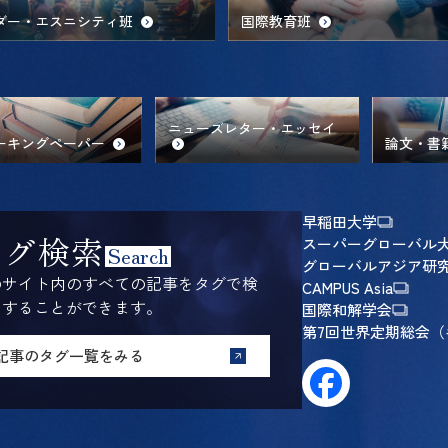
ダー・エスニシティ班
国際教育班
ニューズレター・エッセイ
ーキングペーパー
論文・書
早稲田大学
タグ検索
スーパーグローバル
Search
グローバルアジア研
のサイト内のすべての記事をタグで検
CAMPUS Asia
をすることができます。
国際和解学会
第7回世界定期総会（キ
記事のタグ一覧をみる