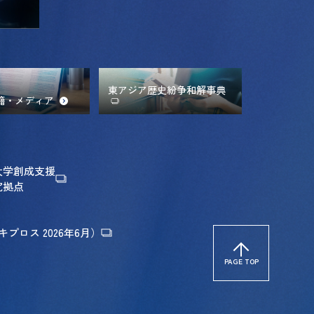
東アジア歴史紛争和解事典
籍・メディア
大学創成支援
究拠点
プロス 2026年6月）
PAGE TOP