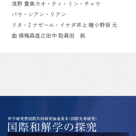
浅野 豊美
カオ・ティ・ミン・チャウ
パウ・シアン・リアン
リタ・Z ナゼール・イケダ
井上 瞳
小野坂 元
曲 揚
梅森直之
田中 聡
眞田 航