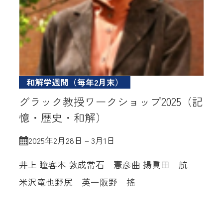
和解学週間（毎年2月末）
グラック教授ワークショップ2025（記
憶・歴史・和解）
2025年2月28日－3月1日
井上 瞳
客本 敦成
常石 憲彦
曲 揚
眞田 航
米沢竜也
野尻 英一
阪野 搖