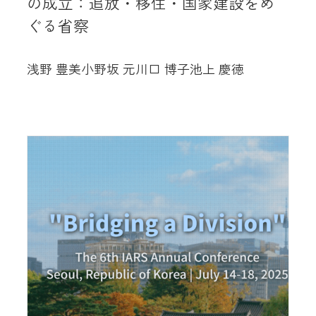
の成立：追放・移住・国家建設をめ
ぐる省察
浅野 豊美
小野坂 元
川口 博子
池上 慶徳