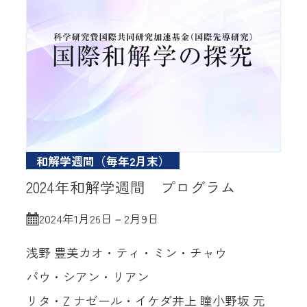
和解学週間（毎年2月末）
2024年和解学週間 プログラム
2024年1月26日－2月9日
浅野 豊美
カオ・ティ・ミン・チャウ
パウ・シアン・リアン
リタ・Z ナゼール・イケダ
井上 瞳
小野坂 元