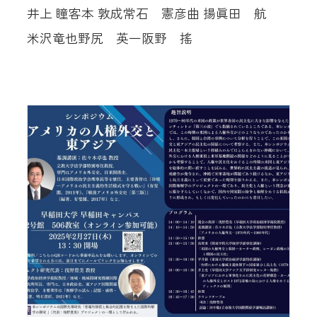
井上 瞳
客本 敦成
常石 憲彦
曲 揚
眞田 航
米沢竜也
野尻 英一
阪野 搖