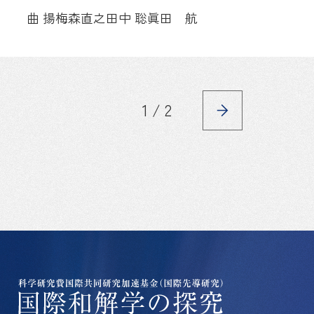
曲 揚
梅森直之
田中 聡
眞田 航
1 / 2