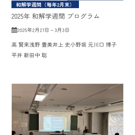
和解学週間（毎年2月末）
2025年 和解学週間 プログラム
2025年2月27日－3月3日
高 賢来
浅野 豊美
井上 史
小野坂 元
川口 博子
平井 新
田中 聡