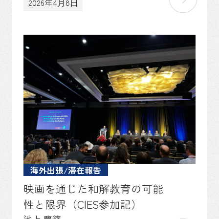
2026年4⽉8⽇
海外出張/滞在報告
映画を通じた和解教育の可能
性と限界（CIES参加記）
池上 慶徳